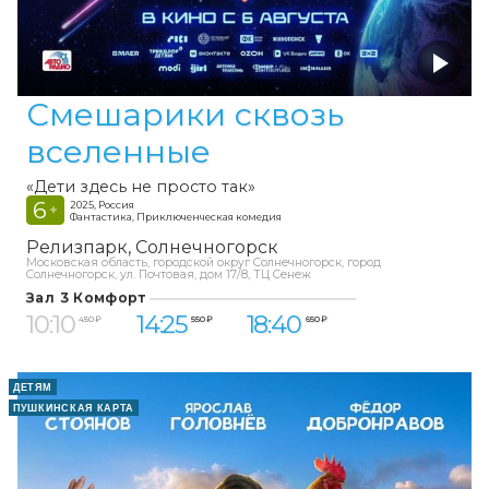
Смешарики сквозь
вселенные
«Дети здесь не просто так»
6
2025, Россия
+
Фантастика, Приключенческая комедия
Релизпарк
Солнечногорск
Московская область, городской округ Солнечногорск, город
Солнечногорск, ул. Почтовая, дом 17/8, ТЦ Сенеж
Зал 3 Комфорт
10:10
14:25
18:40
450 ₽
550 ₽
650 ₽
ДЕТЯМ
ПУШКИНСКАЯ КАРТА