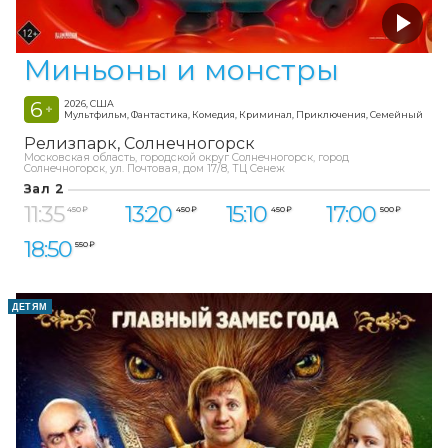
Миньоны и монстры
6
2026, США
+
Мультфильм, Фантастика, Комедия, Криминал, Приключения, Семейный
Релизпарк
Солнечногорск
Московская область, городской округ Солнечногорск, город
Солнечногорск, ул. Почтовая, дом 17/8, ТЦ Сенеж
Зал 2
11:35
13:20
15:10
17:00
450 ₽
450 ₽
450 ₽
500 ₽
18:50
550 ₽
ДЕТЯМ