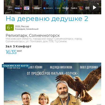
На деревню дедушке 2
6
2026, Россия
+
Комедия, Семейный
Релизпарк
Солнечногорск
Московская область, городской округ Солнечногорск, город
Солнечногорск, ул. Почтовая, дом 17/8, ТЦ Сенеж
Зал 3 Комфорт
16:35
600 ₽
ПУШКИНСКАЯ КАРТА