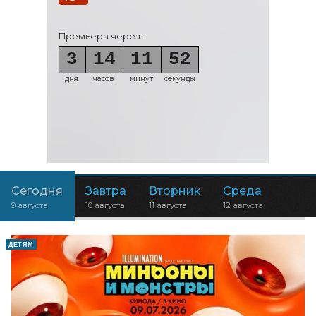
Премьера через:
3
14
11
50
дня
часов
минут
секунд
Сегодня
Завтра
Вторник
Среда
9 августа
10 августа
11 августа
12 августа
ДЕТЯМ