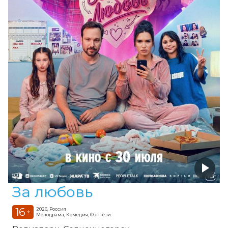
За любовь
16
2026, Россия
+
Мелодрама, Комедия, Фэнтези