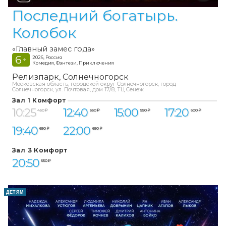
Последний богатырь.
Колобок
«Главный замес года»
6
2026, Россия
+
Комедия, Фэнтези, Приключения
Релизпарк
Солнечногорск
Московская область, городской округ Солнечногорск, город
Солнечногорск, ул. Почтовая, дом 17/8, ТЦ Сенеж
Зал 1 Комфорт
10:25
12:40
15:00
17:20
450 ₽
550 ₽
550 ₽
600 ₽
19:40
22:00
650 ₽
650 ₽
Зал 3 Комфорт
20:50
650 ₽
ДЕТЯМ