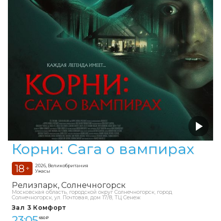
Корни: Сага о вампирах
18
2026, Великобритания
+
Ужасы
Релизпарк
Солнечногорск
Московская область, городской округ Солнечногорск, город
Солнечногорск, ул. Почтовая, дом 17/8, ТЦ Сенеж
Зал 3 Комфорт
23:05
650 ₽