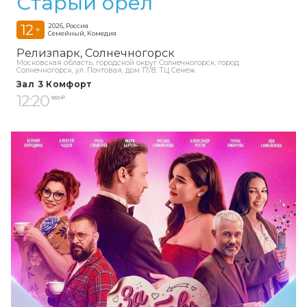
Старый орёл
12
2026, Россия
+
Семейный, Комедия
Релизпарк
Солнечногорск
Московская область, городской округ Солнечногорск, город
Солнечногорск, ул. Почтовая, дом 17/8, ТЦ Сенеж
Зал 3 Комфорт
12:20
550 ₽