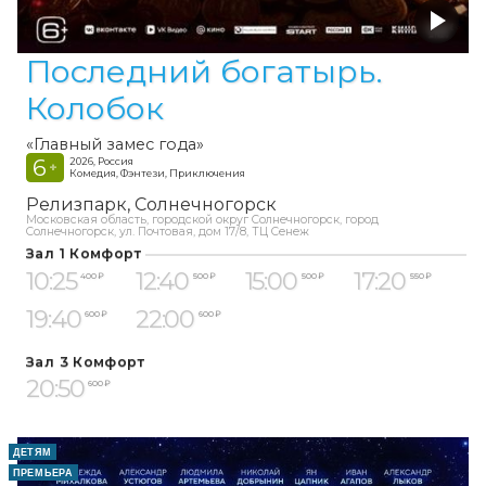
Последний богатырь.
Колобок
«Главный замес года»
6
2026, Россия
+
Комедия, Фэнтези, Приключения
Релизпарк
Солнечногорск
Московская область, городской округ Солнечногорск, город
Солнечногорск, ул. Почтовая, дом 17/8, ТЦ Сенеж
Зал 1 Комфорт
10:25
12:40
15:00
17:20
400 ₽
500 ₽
500 ₽
550 ₽
19:40
22:00
600 ₽
600 ₽
Зал 3 Комфорт
20:50
600 ₽
ДЕТЯМ
ПРЕМЬЕРА