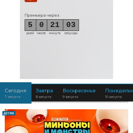
Премьера через:
5
0
21
01
дней
часов
минута
секунда
Сегодня
Завтра
Воскресенье
Понедель
7 августа
8 августа
9 августа
10 августа
ДЕТЯМ