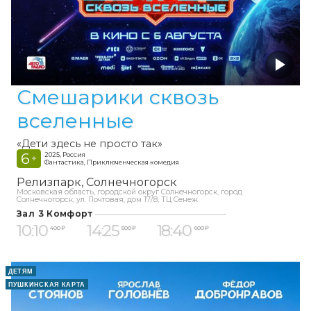
Смешарики сквозь
вселенные
«Дети здесь не просто так»
6
2025, Россия
+
Фантастика, Приключенческая комедия
Релизпарк
Солнечногорск
Московская область, городской округ Солнечногорск, город
Солнечногорск, ул. Почтовая, дом 17/8, ТЦ Сенеж
Зал 3 Комфорт
10:10
14:25
18:40
400 ₽
500 ₽
600 ₽
ДЕТЯМ
ПУШКИНСКАЯ КАРТА