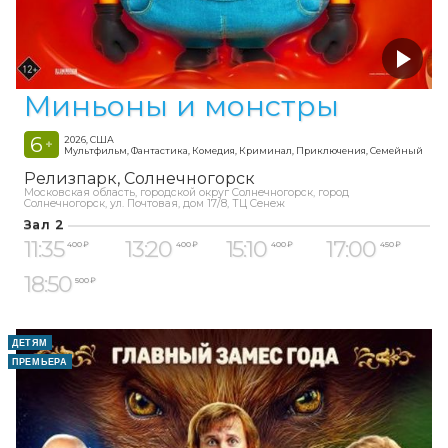
Миньоны и монстры
6
2026, США
+
Мультфильм, Фантастика, Комедия, Криминал, Приключения, Семейный
Релизпарк
Солнечногорск
Московская область, городской округ Солнечногорск, город
Солнечногорск, ул. Почтовая, дом 17/8, ТЦ Сенеж
Зал 2
11:35
13:20
15:10
17:00
400 ₽
400 ₽
400 ₽
450 ₽
18:50
500 ₽
ДЕТЯМ
ПРЕМЬЕРА