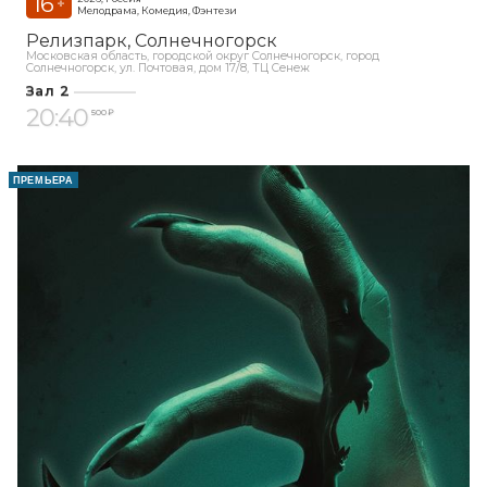
16
+
Мелодрама, Комедия, Фэнтези
Релизпарк
Солнечногорск
Московская область, городской округ Солнечногорск, город
Солнечногорск, ул. Почтовая, дом 17/8, ТЦ Сенеж
Зал 2
20:40
500 ₽
ПРЕМЬЕРА