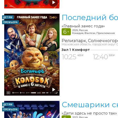
Последний бо
ДЕТЯМ
ПРЕМЬЕРА
«Главный замес года»
6
2026, Россия
+
Комедия, Фэнтези, Приключения
Релизпарк
Солнечногор
Московская область, городской округ С
Зал 1 Комфорт
10:25
12:40
400 ₽
500 ₽
Смешарики с
ДЕТЯМ
ПРЕМЬЕРА
«Дети здесь не просто так»
2025, Россия