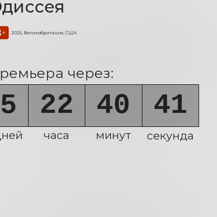
диссея
ДЕТЯМ
8
+
2026, Великобритания, США
ремьера через:
5
22
40
39
дней
часа
минут
секунд