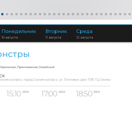
Понедельник
Вторник
Среда
10 августа
11 августа
12 августа
онстры
, Криминал, Приключения, Семейный
ск
олнечногорск, город Солнечногорск, ул. Почтовая, дом 17/8, ТЦ Сенеж
15:10
17:00
18:50
400 ₽
450 ₽
500 ₽