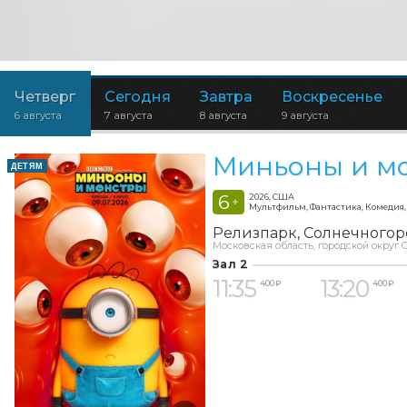
Четверг
Сегодня
Завтра
Воскресенье
6 августа
7 августа
8 августа
9 августа
Миньоны и м
ДЕТЯМ
6
2026, США
+
Мультфильм, Фантастика, Комедия
Релизпарк
Солнечногор
Московская область, городской округ С
Зал 2
11:35
13:20
400 ₽
400 ₽