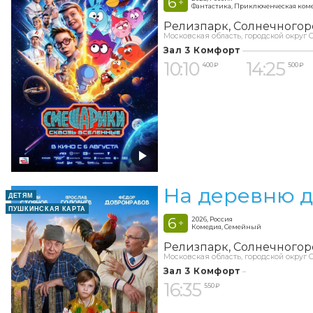
6
+
Фантастика, Приключенческая ком
Релизпарк
Солнечногор
Московская область, городской округ С
Зал 3 Комфорт
10:10
14:25
400 ₽
500 ₽
На деревню д
ДЕТЯМ
ПУШКИНСКАЯ КАРТА
6
2026, Россия
+
Комедия, Семейный
Релизпарк
Солнечногор
Московская область, городской округ С
Зал 3 Комфорт
16:35
550 ₽