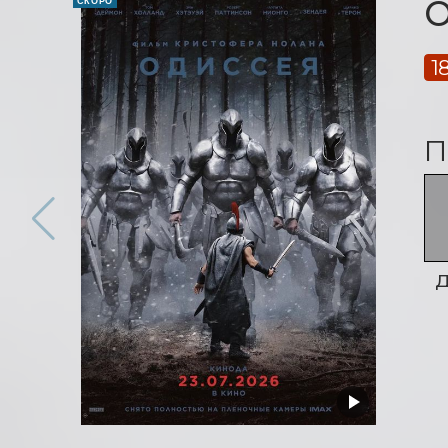
О
СКОРО
1
П