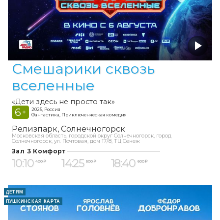
Смешарики сквозь
вселенные
«Дети здесь не просто так»
6
2025, Россия
+
Фантастика, Приключенческая комедия
Релизпарк
Солнечногорск
Московская область, городской округ Солнечногорск, город
Солнечногорск, ул. Почтовая, дом 17/8, ТЦ Сенеж
Зал 3 Комфорт
10:10
14:25
18:40
400 ₽
500 ₽
600 ₽
ДЕТЯМ
ПУШКИНСКАЯ КАРТА