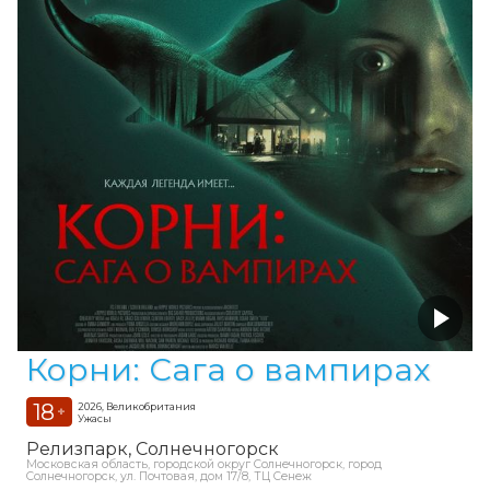
Корни: Сага о вампирах
18
2026, Великобритания
+
Ужасы
Релизпарк
Солнечногорск
Московская область, городской округ Солнечногорск, город
Солнечногорск, ул. Почтовая, дом 17/8, ТЦ Сенеж