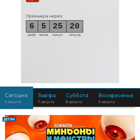
Премьера через:
6
5
25
18
дней
часов
минут
секунд
Сегодня
Завтра
Суббота
Воскресенье
6 августа
7 августа
8 августа
9 августа
ДЕТЯМ