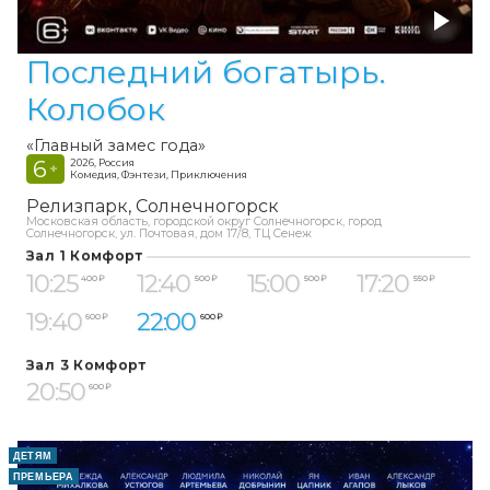
Последний богатырь.
Колобок
«Главный замес года»
6
2026, Россия
+
Комедия, Фэнтези, Приключения
Релизпарк
Солнечногорск
Московская область, городской округ Солнечногорск, город
Солнечногорск, ул. Почтовая, дом 17/8, ТЦ Сенеж
Зал 1 Комфорт
10:25
12:40
15:00
17:20
400 ₽
500 ₽
500 ₽
550 ₽
19:40
22:00
600 ₽
600 ₽
Зал 3 Комфорт
20:50
600 ₽
ДЕТЯМ
ПРЕМЬЕРА