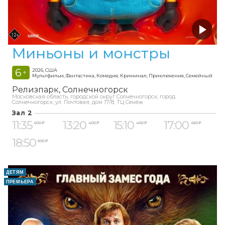
Миньоны и монстры
6
2026, США
+
Мультфильм, Фантастика, Комедия, Криминал, Приключения, Семейный
Релизпарк
Солнечногорск
Московская область, городской округ Солнечногорск, город
Солнечногорск, ул. Почтовая, дом 17/8, ТЦ Сенеж
Зал 2
11:35
13:20
15:10
17:00
400 ₽
400 ₽
400 ₽
450 ₽
18:50
500 ₽
ДЕТЯМ
ПРЕМЬЕРА