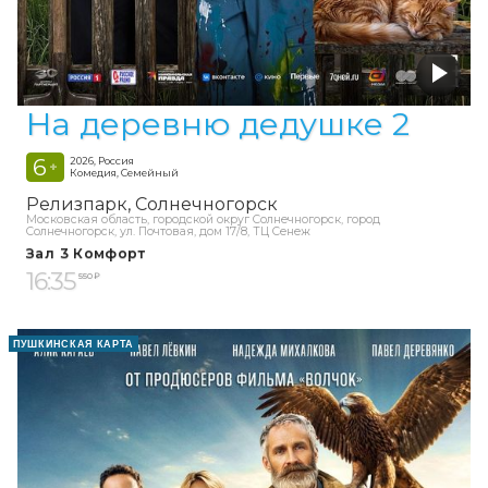
На деревню дедушке 2
6
2026, Россия
+
Комедия, Семейный
Релизпарк
Солнечногорск
Московская область, городской округ Солнечногорск, город
Солнечногорск, ул. Почтовая, дом 17/8, ТЦ Сенеж
Зал 3 Комфорт
16:35
550 ₽
ПУШКИНСКАЯ КАРТА