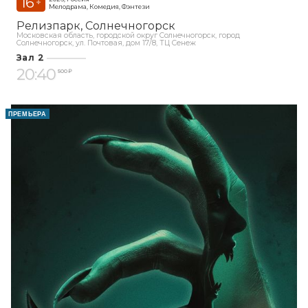
16
+
Мелодрама, Комедия, Фэнтези
Релизпарк
Солнечногорск
Московская область, городской округ Солнечногорск, город
Солнечногорск, ул. Почтовая, дом 17/8, ТЦ Сенеж
Зал 2
20:40
500 ₽
ПРЕМЬЕРА