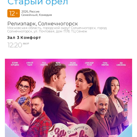
Старый орёл
12
2026, Россия
+
Семейный, Комедия
Релизпарк
Солнечногорск
Московская область, городской округ Солнечногорск, город
Солнечногорск, ул. Почтовая, дом 17/8, ТЦ Сенеж
Зал 3 Комфорт
12:20
550 ₽