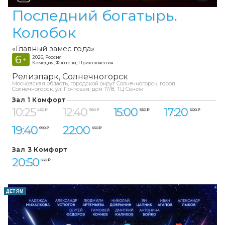
Последний богатырь.
Колобок
«Главный замес года»
6
2026, Россия
+
Комедия, Фэнтези, Приключения
Релизпарк
Солнечногорск
Московская область, городской округ Солнечногорск, город
Солнечногорск, ул. Почтовая, дом 17/8, ТЦ Сенеж
Зал 1 Комфорт
10:25
12:40
15:00
17:20
450 ₽
550 ₽
550 ₽
600 ₽
19:40
22:00
650 ₽
650 ₽
Зал 3 Комфорт
20:50
650 ₽
ДЕТЯМ