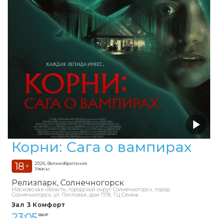
Корни: Сага о вампирах
18
2026, Великобритания
+
Ужасы
Релизпарк
Солнечногорск
Московская область, городской округ Солнечногорск, город
Солнечногорск, ул. Почтовая, дом 17/8, ТЦ Сенеж
Зал 3 Комфорт
23:05
650 ₽