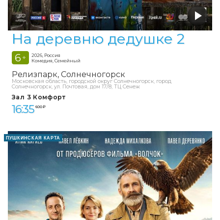
На деревню дедушке 2
6
2026, Россия
+
Комедия, Семейный
Релизпарк
Солнечногорск
Московская область, городской округ Солнечногорск, город
Солнечногорск, ул. Почтовая, дом 17/8, ТЦ Сенеж
Зал 3 Комфорт
16:35
600 ₽
ПУШКИНСКАЯ КАРТА