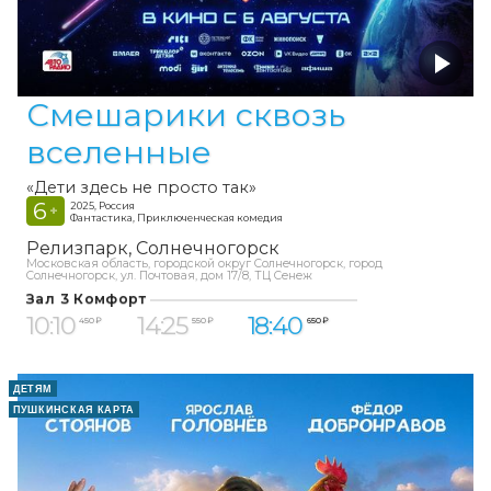
Смешарики сквозь
вселенные
«Дети здесь не просто так»
6
2025, Россия
+
Фантастика, Приключенческая комедия
Релизпарк
Солнечногорск
Московская область, городской округ Солнечногорск, город
Солнечногорск, ул. Почтовая, дом 17/8, ТЦ Сенеж
Зал 3 Комфорт
10:10
14:25
18:40
450 ₽
550 ₽
650 ₽
ДЕТЯМ
ПУШКИНСКАЯ КАРТА