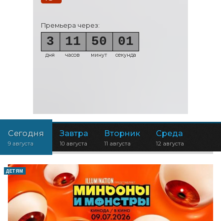
Премьера через:
3
11
49
59
дня
часов
минут
секунд
Сегодня
Завтра
Вторник
Среда
9 августа
10 августа
11 августа
12 августа
ДЕТЯМ