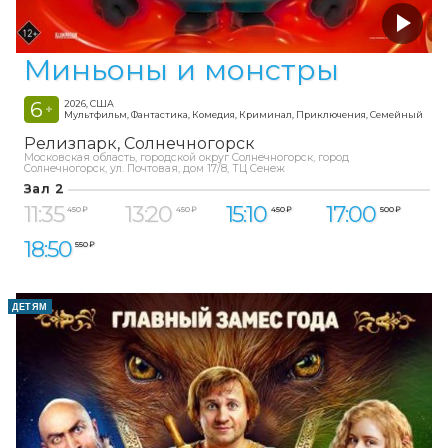
Миньоны и монстры
6
2026, США
+
Мультфильм, Фантастика, Комедия, Криминал, Приключения, Семейный
Релизпарк
Солнечногорск
Московская область, городской округ Солнечногорск, город
Солнечногорск, ул. Почтовая, дом 17/8, ТЦ Сенеж
Зал 2
11:35
13:20
15:10
17:00
450 ₽
450 ₽
450 ₽
500 ₽
18:50
550 ₽
ДЕТЯМ