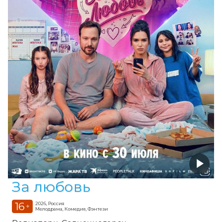
За любовь
16
2026, Россия
+
Мелодрама, Комедия, Фэнтези