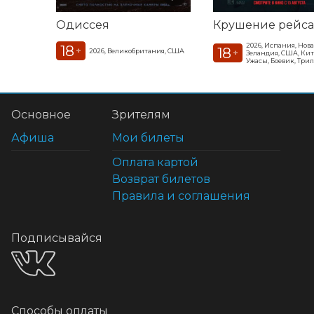
Одиссея
Крушение рейса
2026, Испания, Нова
18
18
+
2026, Великобритания, США
+
Зеландия, США, Ки
Ужасы, Боевик, Три
Основное
Зрителям
Афиша
Мои билеты
Оплата картой
Возврат билетов
Правила и соглашения
Подписывайся
Способы оплаты