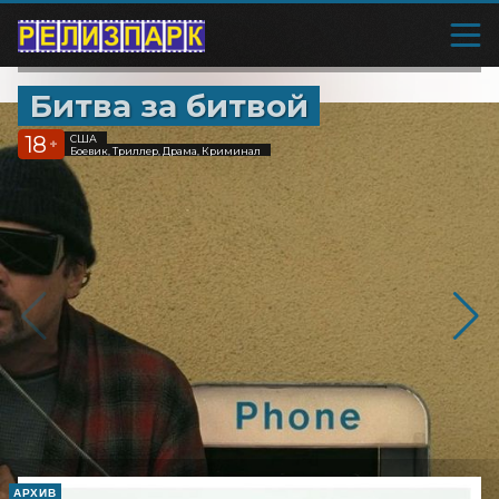
Битва за битвой
18
США
+
Боевик, Триллер, Драма, Криминал
АРХИВ