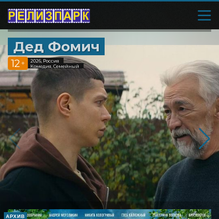
Дед Фомич
12
2026, Россия
+
Комедия, Семейный
АРХИВ