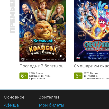
ПРЕМЬЕРА
Последний богатырь. Колобок
2026, Россия
2025, Россия
6
6
+
+
Комедия, Фэнтези,
Фантастика,
Приключения
Приключенческая к
Основное
Зрителям
Афиша
Мои билеты