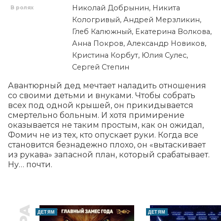
Николай Добрынин, Никита
В ролях
Кологривый, Андрей Мерзликин,
Глеб Калюжный, Екатерина Волкова,
Анна Покров, Александр Новиков,
Кристина Корбут, Юлия Сулес,
Сергей Степин
Авантюрный дед мечтает наладить отношения 
со своими детьми и внуками. Чтобы собрать 
всех под одной крышей, он прикидывается 
смертельно больным. И хотя примирение 
оказывается не таким простым, как он ожидал, 
Фомич не из тех, кто опускает руки. Когда все 
становится безнадежно плохо, он «вытаскивает 
из рукава» запасной план, который срабатывает. 
Ну… почти.
ДЕТЯМ
ДЕТЯМ