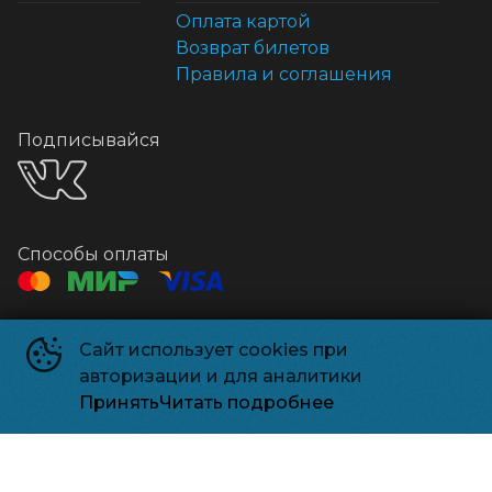
Оплата картой
Возврат билетов
Правила и соглашения
Подписывайся
Способы оплаты
Контакты
Сайт использует cookies при
Касса
+7 925-18-38499
авторизации и для аналитики
Почта
relizpark_solnechnogorsk@mail.ru
Принять
Читать подробнее
Релизпарк
©
2026
Powered by
p24.app