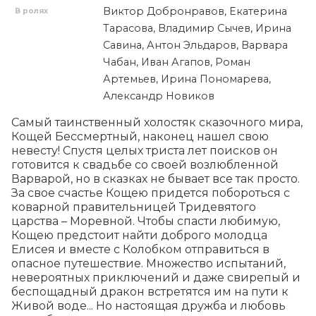
Виктор Добронравов, Екатерина
В ролях
Тарасова, Владимир Сычев, Ирина
Савина, Антон Эльдаров, Варвара
Чабан, Иван Агапов, Роман
Артемьев, Ирина Пономарева,
Александр Новиков
Самый таинственный холостяк сказочного мира, 
Кощей Бессмертный, наконец нашел свою 
невесту! Спустя целых триста лет поисков он 
готовится к свадьбе со своей возлюбленной 
Варварой, но в сказках не бывает все так просто. 
За свое счастье Кощею придется побороться с 
коварной правительницей Тридевятого 
царства – Моревной. Чтобы спасти любимую, 
Кощею предстоит найти доброго молодца 
Елисея и вместе с Колобком отправиться в 
опасное путешествие. Множество испытаний, 
невероятных приключений и даже свирепый и 
беспощадный дракон встретятся им на пути к 
Живой воде... Но настоящая дружба и любовь 