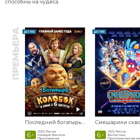
способны на чудеса.
ПРЕМЬЕРА
ДЕТЯМ
ДЕТЯМ
Последний богатырь. Колобок
2026, Россия
2025, Россия
6
6
+
+
Комедия, Фэнтези,
Фантастика,
Приключения
Приключенческая к