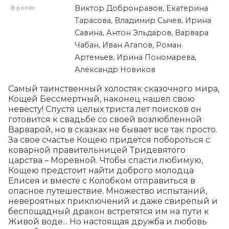
Виктор Добронравов, Екатерина
В ролях
Тарасова, Владимир Сычев, Ирина
Савина, Антон Эльдаров, Варвара
Чабан, Иван Агапов, Роман
Артемьев, Ирина Пономарева,
Александр Новиков
Самый таинственный холостяк сказочного мира, 
Кощей Бессмертный, наконец нашел свою 
невесту! Спустя целых триста лет поисков он 
готовится к свадьбе со своей возлюбленной 
Варварой, но в сказках не бывает все так просто. 
За свое счастье Кощею придется побороться с 
коварной правительницей Тридевятого 
царства – Моревной. Чтобы спасти любимую, 
Кощею предстоит найти доброго молодца 
Елисея и вместе с Колобком отправиться в 
опасное путешествие. Множество испытаний, 
невероятных приключений и даже свирепый и 
беспощадный дракон встретятся им на пути к 
Живой воде... Но настоящая дружба и любовь 