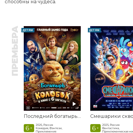
способны на чудеса.
ПРЕМЬЕРА
ДЕТЯМ
ДЕТЯМ
Последний богатырь. Колобок
2026, Россия
2025, Россия
6
6
+
+
Комедия, Фэнтези,
Фантастика,
Приключения
Приключенческая к