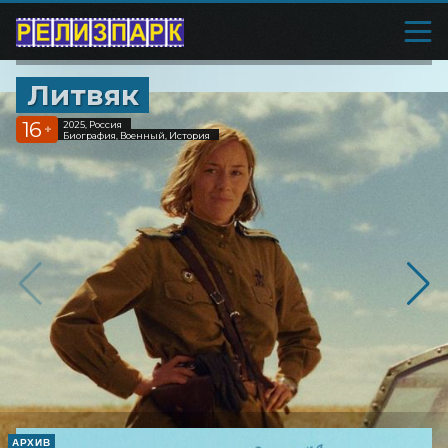
Литвяк
16
2025, Россия
+
Биография, Военный, История
АРХИВ