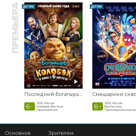
ПРЕМЬЕРА
ДЕТЯМ
ДЕТЯМ
Последний богатырь. Колобок
2026, Россия
2025, Россия
6
6
+
+
Комедия, Фэнтези,
Фантастика,
Приключения
Приключенческая к
Основное
Зрителям