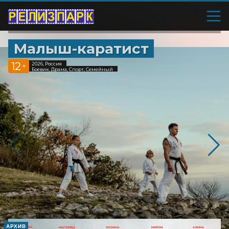
Малыш-каратист
12
2026, Россия
+
Боевик, Драма, Спорт, Семейный
АРХИВ