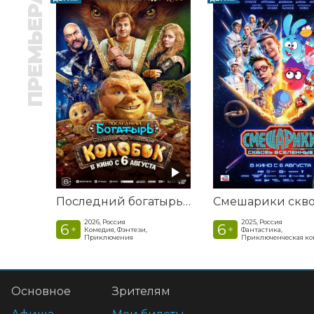
ПРЕМЬЕРА
Последний богатырь. Колобок
2026, Россия
2025, Россия
6
6
+
+
Комедия, Фэнтези,
Фантастика,
Приключения
Приключенческая к
Основное
Зрителям