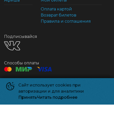
Афиша
Мои билеты
Оплата картой
Возврат билетов
Правила и соглашения
Подписывайся
Способы оплаты
Контакты
Сайт использует cookies при
Касса
+7 925-18-38499
авторизации и для аналитики
Почта
relizpark_solnechnogorsk@mail.ru
Принять
Читать подробнее
Релизпарк
©
2026