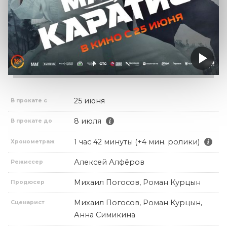
25 июня
В прокате с
8 июля
В прокате до
1 час 42 минуты (+4 мин. ролики)
Хронометраж
Алексей Алфёров
Режиссер
Михаил Погосов, Роман Курцын
Продюсер
Михаил Погосов, Роман Курцын,
Сценарист
Анна Симикина