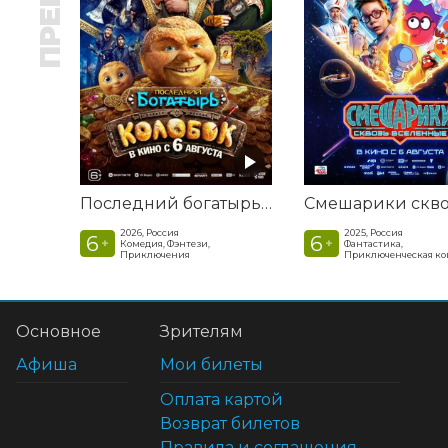
Последний богатырь. Колобок
2026, Россия
2025, Россия
6
6
+
+
Комедия, Фэнтези,
Фантастика,
Приключения
Приключенческая к
Основное
Зрителям
Афиша
Мои билеты
Оплата картой
Возврат билетов
Правила и соглашения