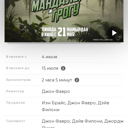
4 июня
В прокате с
15 июля
В прокате до
2 часа 5 минут
Хронометраж
Джон Фавро
Режиссер
Иэн Брайс, Джон Фавро, Дэйв
Продюсер
Филони
Джон Фавро, Дэйв Филони, Джордж
Сценарист