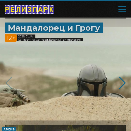
Мандалорец и Грогу
12
2026, США
+
Фантастика, Фэнтези, Боевик, Приключения
АРХИВ