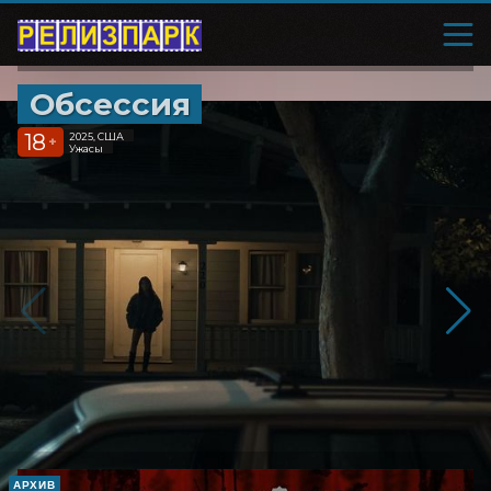
Обсессия
18
2025, США
+
Ужасы
АРХИВ