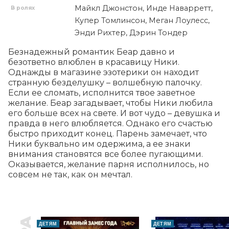
Майкл Джонстон, Инде Наварретт,
В ролях
Купер Томлинсон, Меган Лоулесс,
Энди Рихтер, Дэрин Тондер
Безнадежный романтик Беар давно и 
безответно влюблен в красавицу Ники. 
Однажды в магазине эзотерики он находит 
странную безделушку – волшебную палочку. 
Если ее сломать, исполнится твое заветное 
желание. Беар загадывает, чтобы Ники любила 
его больше всех на свете. И вот чудо – девушка и 
правда в него влюбляется. Однако его счастью 
быстро приходит конец. Парень замечает, что 
Ники буквально им одержима, а ее знаки 
внимания становятся все более пугающими. 
Оказывается, желание парня исполнилось, но 
совсем не так, как он мечтал.
ДЕТЯМ
ДЕТЯМ