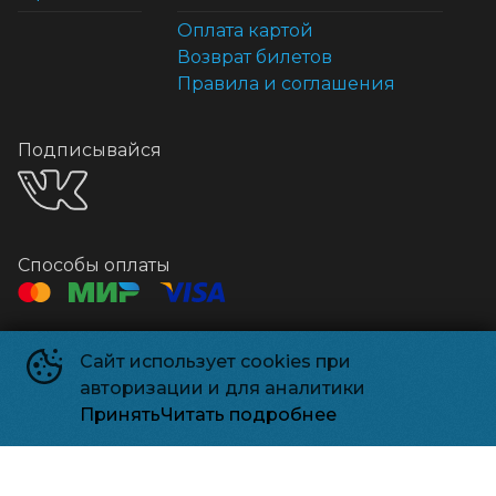
Оплата картой
Возврат билетов
Правила и соглашения
Подписывайся
Способы оплаты
Контакты
Сайт использует cookies при
Касса
+7 925-18-38499
авторизации и для аналитики
Почта
relizpark_solnechnogorsk@mail.ru
Принять
Читать подробнее
Релизпарк
©
2026