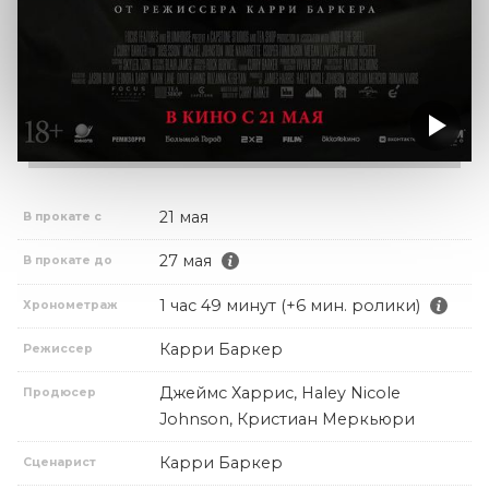
21 мая
В прокате с
27 мая
В прокате до
1 час 49 минут (+6 мин. ролики)
Хронометраж
Карри Баркер
Режиссер
Джеймс Харрис, Haley Nicole
Продюсер
Johnson, Кристиан Меркьюри
Карри Баркер
Сценарист