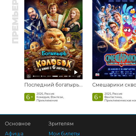
ПРЕМЬЕРА
Последний богатырь. Колобок
2026, Россия
2025, Россия
6
6
+
+
Комедия, Фэнтези,
Фантастика,
Приключения
Приключенческая к
Основное
Зрителям
Афиша
Мои билеты