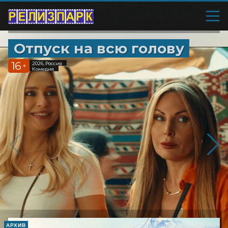
Отпуск на всю голову
16
2026, Россия
+
Комедия
АРХИВ