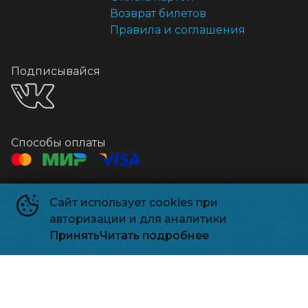
Возврат билетов
Правила и соглашения
Подписывайся
Способы оплаты
Контакты
Сайт использует cookies при
Касса
+7 925-18-38499
авторизации и для аналитики
Почта
relizpark_solnechnogorsk@mail.ru
Принять
Читать подробнее
Релизпарк
©
2026
Powered by
p24.app