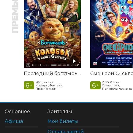
ПРЕМЬЕРА
Последний богатырь. Колобок
2026, Россия
2025, Россия
6
6
+
+
Комедия, Фэнтези,
Фантастика,
Приключения
Приключенческая к
Основное
Зрителям
Афиша
Мои билеты
Оплата картой