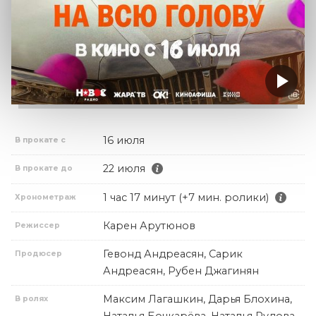
16 июля
В прокате с
22 июля
В прокате до
1 час 17 минут (+7 мин. ролики)
Хронометраж
Карен Арутюнов
Режиссер
Гевонд Андреасян, Сарик
Продюсер
Андреасян, Рубен Джагинян
Максим Лагашкин, Дарья Блохина,
В ролях