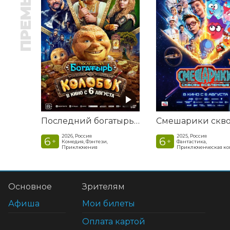
ПРЕМЬЕРА
Последний богатырь. Колобок
2026, Россия
2025, Россия
6
6
+
+
Комедия, Фэнтези,
Фантастика,
Приключения
Приключенческая к
Основное
Зрителям
Афиша
Мои билеты
Оплата картой