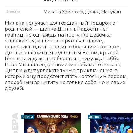
Андрей Липов
Милана Хаметова, Давид Манукян
В ролях
Милана получает долгожданный подарок от 
родителей — щенка Диппи. Радости нет 
границ, но однажды на прогулке девочка 
отвлекается, и щенок теряется в парке, 
оставшись один на один с большим городом. 
Диппи знакомится с уличным Котом, крысой 
Бенгсом и даже влюбляется в чихуахуа Табби. 
Пока Милана ведет поиски любимого песика, 
Диппи ждут увлекательные приключения, в 
которых ему предстоит стать настоящим героем, 
способным защитить не только себя, но и своих 
друзей.
ДЕТЯМ
ДЕТЯМ