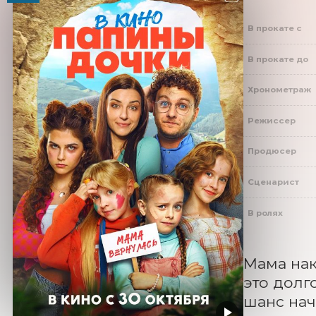
В прокате с
В прокате до
Хронометраж
Режиссер
Продюсер
Сценарист
В ролях
Мама нак
это долг
шанс нач