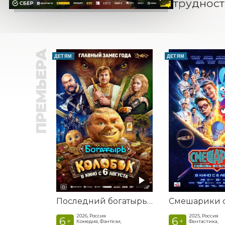
трудност
ПРЕМЬЕРА
ДЕТЯМ
ДЕТЯМ
Последний богатырь. Колобок
2026, Россия
2025, Россия
6
6
+
+
Комедия, Фэнтези,
Фантастика,