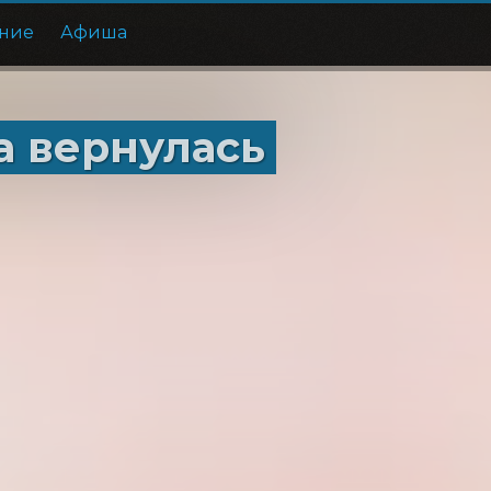
ние
Афиша
а вернулась