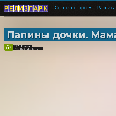
Солнечногорск
Расписа
Папины дочки. Мам
6
2025, Россия
+
Комедия, Семейный