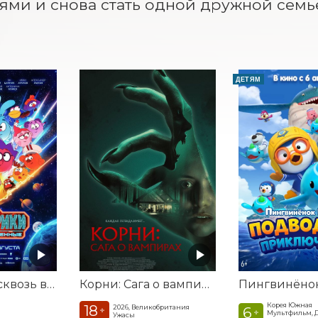
ями и снова стать одной дружной семь
ДЕТЯМ
Смешарики сквозь вселенные
Корни: Сага о вампирах
Корея Южная
18
2026, Великобритания
6
+
+
Мультфильм, 
Ужасы