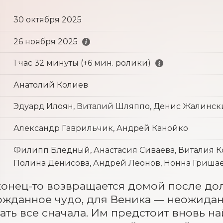
30 октября 2025
26 ноября 2025
1 час 32 минуты (+6 мин. ролики)
Анатолий Колиев
Эдуард Илоян, Виталий Шляппо, Денис Жалинс
Александр Гаврильчик, Андрей Канойко
Филипп Бледный, Анастасия Сиваева, Виталия К
Полина Денисова, Андрей Леонов, Нонна Гришаев
онец-то возвращается домой после долг
ожданное чудо, для Веника — неожиданн
ать все сначала. Им предстоит вновь на