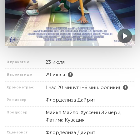
23 июля
В прокате с
29 июля
В прокате до
1 час 20 минут (+6 мин. ролики)
Хронометраж
Флорделиза Дайрит
Режиссер
Майкл Майло, Хуссейн Эймери,
Продюсер
Фатима Кувадия
Флорделиза Дайрит
Сценарист