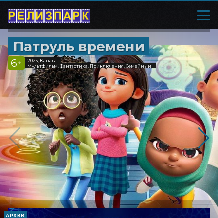
Патруль времени
6
2025, Канада
+
Мультфильм, Фантастика, Приключения, Семейный
АРХИВ