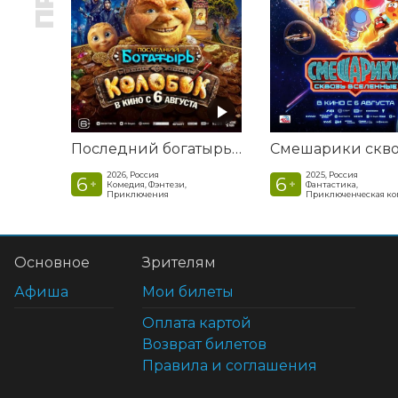
Последний богатырь. Колобок
2026, Россия
2025, Россия
6
6
+
+
Комедия, Фэнтези,
Фантастика,
Приключения
Приключенческая к
Основное
Зрителям
Афиша
Мои билеты
Оплата картой
Возврат билетов
Правила и соглашения