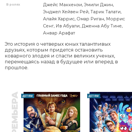
Джейс Маккензи, Эмили Джин,
В ролях
Энджел Хейвен Рей, Тарик Талати,
Алайя Харрис, Омар Риган, Моррис
Сенг, Ив Абуали, Дженна Абу Тине,
Анвар Арафат
Это история о четверых юных талантливых 
друзьях, которым придется остановить 
коварного злодея и спасти великих ученых, 
перемещаясь назад в будущее или вперед в 
прошлое.
ПРЕМЬЕРА
ДЕТЯМ
ДЕТЯМ