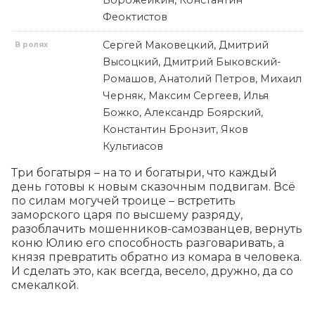
Ворожейкин, Константин
Феоктистов
Сергей Маковецкий, Дмитрий
В ролях
Высоцкий, Дмитрий Быковский-
Ромашов, Анатолий Петров, Михаил
Черняк, Максим Сергеев, Илья
Божко, Александр Боярский,
Константин Бронзит, Яков
Культиасов
Три богатыря – на то и богатыри, что каждый 
день готовы к новым сказочным подвигам. Всё 
по силам могучей троице – встретить 
заморского царя по высшему разряду, 
разоблачить мошенников-самозванцев, вернуть 
коню Юлию его способность разговаривать, а 
князя превратить обратно из комара в человека. 
И сделать это, как всегда, весело, дружно, да со 
смекалкой.