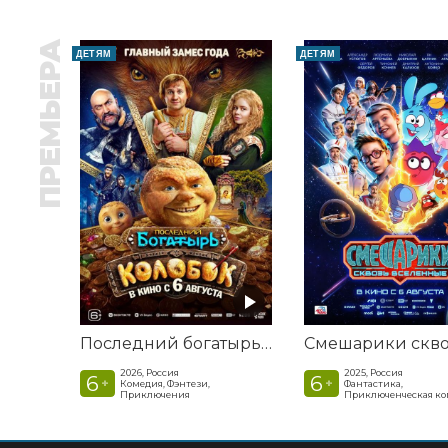
ПРЕМЬЕРА
ДЕТЯМ
ДЕТЯМ
Последний богатырь. Колобок
2026, Россия
2025, Россия
6
6
+
+
Комедия, Фэнтези,
Фантастика,
Приключения
Приключенческая к