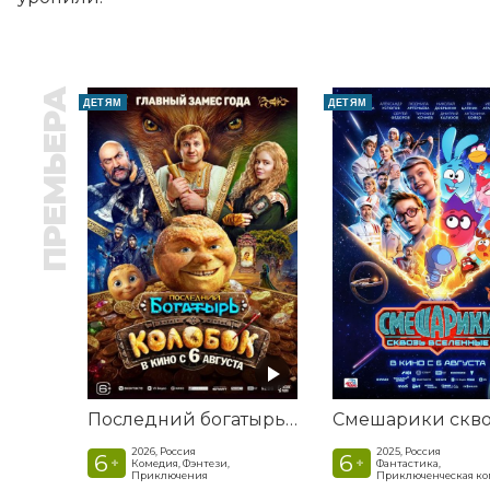
ПРЕМЬЕРА
ДЕТЯМ
ДЕТЯМ
Последний богатырь. Колобок
2026, Россия
2025, Россия
6
6
+
+
Комедия, Фэнтези,
Фантастика,
Приключения
Приключенческая к