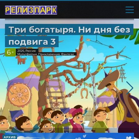
Три богатыря. Ни дня без
подвига 3
6
2026, Россия
+
Мультфильм, Приключения, Фэнтези
АРХИВ