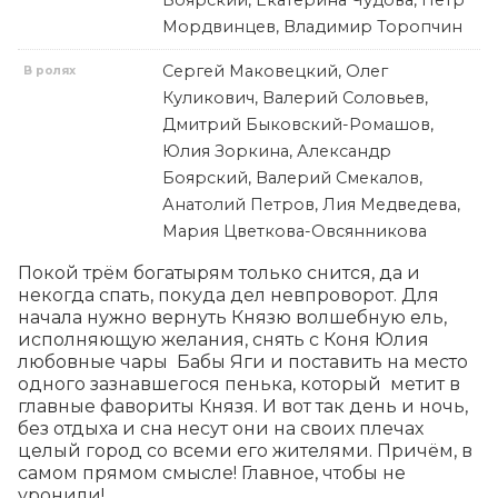
Боярский, Екатерина Чудова, Петр
Мордвинцев, Владимир Торопчин
Сергей Маковецкий, Олег
В ролях
Куликович, Валерий Соловьев,
Дмитрий Быковский-Ромашов,
Юлия Зоркина, Александр
Боярский, Валерий Смекалов,
Анатолий Петров, Лия Медведева,
Мария Цветкова-Овсянникова
Покой трём богатырям только снится, да и 
некогда спать, покуда дел невпроворот. Для 
начала нужно вернуть Князю волшебную ель, 
исполняющую желания, снять с Коня Юлия 
любовные чары  Бабы Яги и поставить на место 
одного зазнавшегося пенька, который  метит в 
главные фавориты Князя. И вот так день и ночь, 
без отдыха и сна несут они на своих плечах 
целый город со всеми его жителями. Причём, в 
самом прямом смысле! Главное, чтобы не 
уронили!