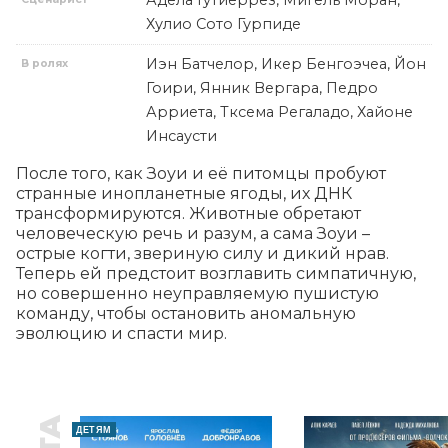
Адела Гутиеррез, Мигель Моран,
Хулио Сото Гурпиде
Иэн Батчелор, Икер Бенгоэчеа, Йон
В ролях
Гоири, Янник Вергара, Педро
Арриета, Тксема Регаладо, Хайоне
Инсаусти
После того, как Зоуи и её питомцы пробуют 
странные инопланетные ягоды, их ДНК 
трансформируются. Животные обретают 
человеческую речь и разум, а сама Зоуи – 
острые когти, звериную силу и дикий нрав. 
Теперь ей предстоит возглавить симпатичную, 
но совершенно неуправляемую пушистую 
команду, чтобы остановить аномальную 
эволюцию и спасти мир.
ДЕТЯМ