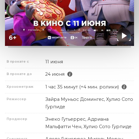
11 июня
В прокате с
24 июня
В прокате до
1 час 35 минут (+4 мин. ролики)
Хронометраж
Зайра Муньос Домингес, Хулио Сото
Режиссер
Гурпиде
Энеко Гутьеррес, Адриана
Продюсер
Мальфатти Чен, Хулио Сото Гурпиде
Сценарист