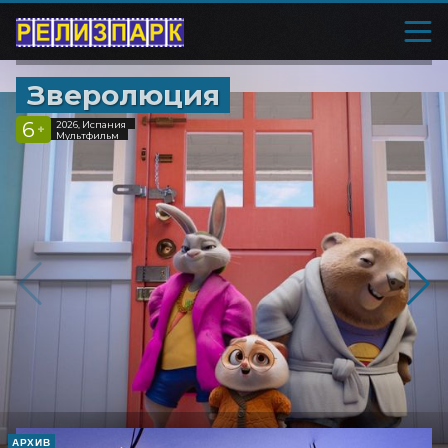
Зверолюция
6
2026, Испания
+
Мультфильм
АРХИВ