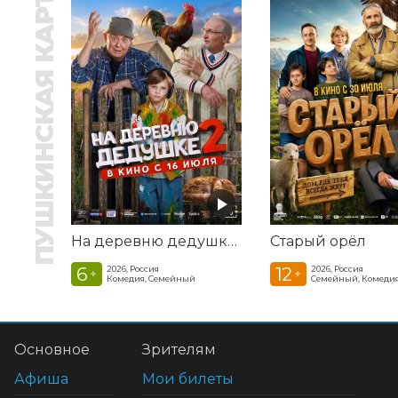
ПУШКИНСКАЯ КАРТА
На деревню дедушке 2
Старый орёл
6
12
2026, Россия
2026, Россия
+
+
Комедия, Семейный
Семейный, Комеди
Основное
Зрителям
Афиша
Мои билеты