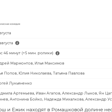
нческая комедия
вгуста
августа
ас 46 минут (+5 мин. ролики)
дрей Мармонтов, Илья Максимов
ья Попов, Юлия Николаева, Татьяна Павлова
ргей Лукьяненко
дмила Артемьева, Иван Агапов, Александр Лыков, Ян Ца
чнев, Антонина Бойко, Надежда Михалкова, Александр У
ш и Ёжик находят в Ромашковой долине нео