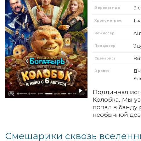
9 
В прокате до
1 ч
Хронометраж
Ан
Режиссер
Эд
Продюсер
Ви
Сценарист
Дм
В ролях
Ко
Подлинная ист
Колобка. Мы уз
попал в банду 
необычной дев
Смешарики сквозь вселенн