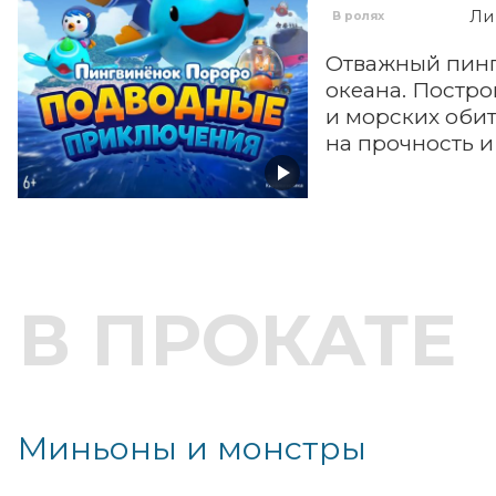
Ли
В ролях
Отважный пинг
океана. Постр
и морских оби
на прочность и
В ПРОКАТЕ
Миньоны и монстры