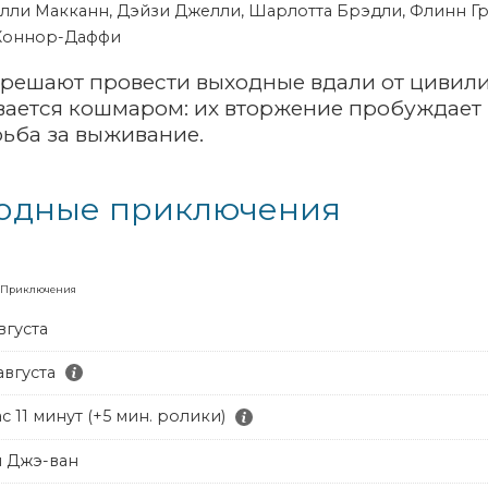
лли Макканн, Дэйзи Джелли, Шарлотта Брэдли, Флинн Грэ
Коннор-Даффи
 решают провести выходные вдали от цивили
ается кошмаром: их вторжение пробуждает 
рьба за выживание.
водные приключения
, Приключения
вгуста
августа
ас 11 минут (+5 мин. ролики)
 Джэ-ван