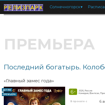
Солнечногорск
Расписа
ПРЕМЬЕРА
Последний богатырь. Колоб
«Главный замес года»
ДЕТЯМ
6
2026, Россия
+
Комедия, Фэнтези, Пр
ПРЕМЬЕРА
6 а
В прокате с