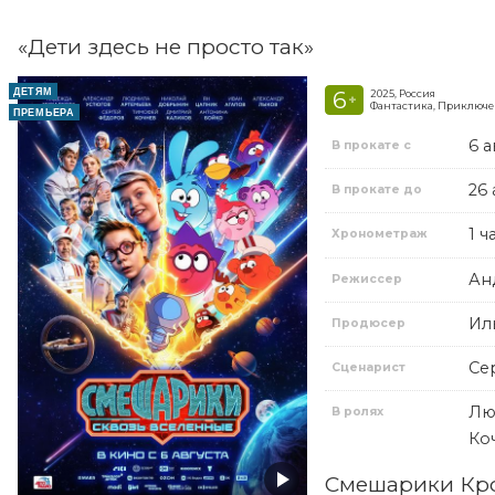
«Дети здесь не просто так»
ДЕТЯМ
6
2025, Россия
+
Фантастика, Приключе
ПРЕМЬЕРА
6 а
В прокате с
26 
В прокате до
1 ч
Хронометраж
Ан
Режиссер
Ил
Продюсер
Се
Сценарист
Лю
В ролях
Ко
Смешарики Кро