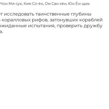
 Чон Ми-сук, Ким Со-ён, Ом Сан-хён, Юн Ён-щик
т исследовать таинственные глубины
р коралловых рифов, затонувших кораблей
еожиданные испытания, проверить дружбу
а.