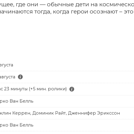
ущее, где они — обычные дети на космическ
чинаются тогда, когда герои осознают – это 
я
вгуста
августа
ас 23 минуты (+5 мин. ролики)
рко Ван Белль
клин Керрен, Доминик Райт, Дженнифер Эрикссон
рко Ван Белль