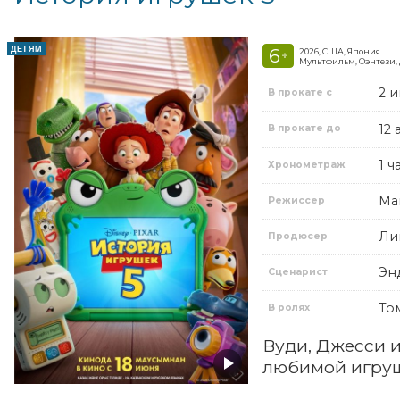
ДЕТЯМ
6
2026, США, Япония
+
Мультфильм, Фэнтези,
2 
В прокате с
12 
В прокате до
1 ч
Хронометраж
Ма
Режиссер
Ли
Продюсер
Эн
Сценарист
То
В ролях
Вуди, Джесси и
любимой игруш