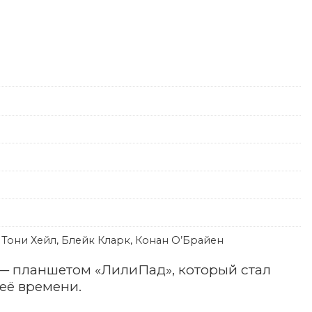
, Тони Хейл, Блейк Кларк, Конан О’Брайен
 — планшетом «ЛилиПад», который стал
её времени.