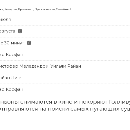
ка, Комедия, Криминал, Приключения, Семейный
 июля
августа
ас 30 минут
ер Коффан
истофер Меледандри, Уильям Райан
айан Линч
ер Коффан
иньоны снимаются в кино и покоряют Голлив
отправляются на поиски самых пугающих сущ