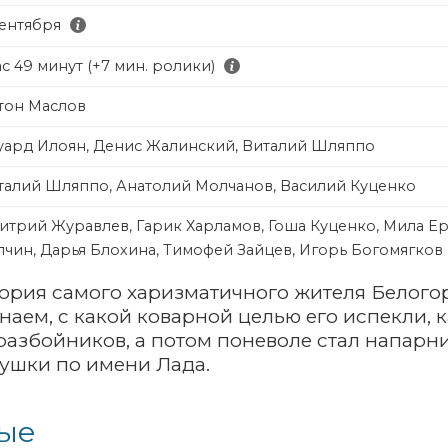
сентября
ас 49 минут (+7 мин. ролики)
тон Маслов
уард Илоян, Денис Жалинский, Виталий Шляппо
талий Шляппо, Анатолий Молчанов, Василий Куценко
итрий Журавлев, Гарик Харламов, Гоша Куценко, Мила Ер
лчин, Дарья Блохина, Тимофей Зайцев, Игорь Богомягков
ория самого харизматичного жителя Белогор
наем, с какой коварной целью его испекли, к
разбойников, а потом поневоле стал напарн
ушки по имени Лада.
ые