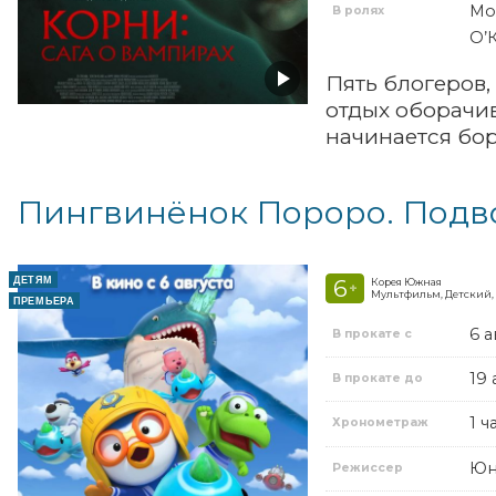
Мо
В ролях
О’
Пять блогеров,
отдых оборачив
начинается бо
Пингвинёнок Пороро. Под
ДЕТЯМ
6
Корея Южная
+
Мультфильм, Детский
ПРЕМЬЕРА
6 а
В прокате с
19 
В прокате до
1 ч
Хронометраж
Юн
Режиссер