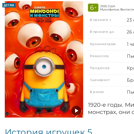
ДЕТЯМ
6
2026, США
+
Мультфильм, Фантасти
23
В прокате с
26 
В прокате до
1 ч
Хронометраж
Пь
Режиссер
Кр
Продюсер
Бр
Сценарист
Пь
В ролях
1920-е годы. М
монстрах, они 
История игрушек 5