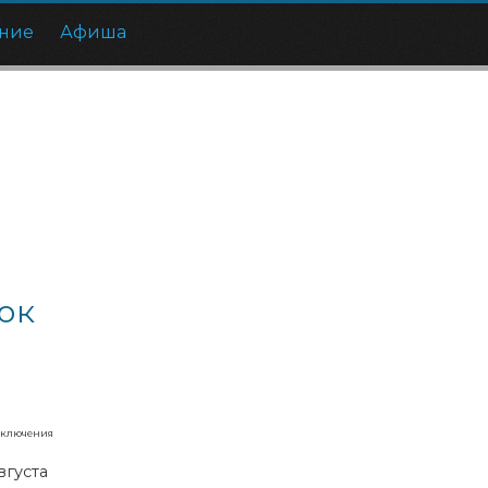
ние
Афиша
ок
иключения
вгуста