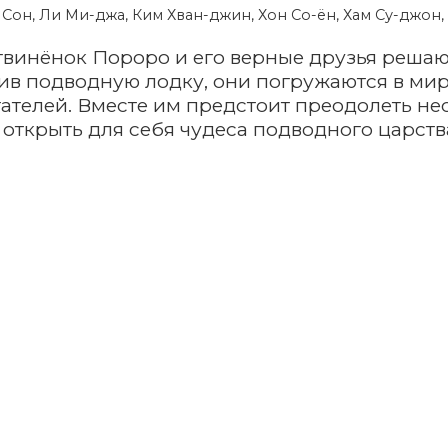
 Сон, Ли Ми-джа, Ким Хван-джин, Хон Со-ён, Хам Су-джон,
винёнок Пороро и его верные друзья решаю
оив подводную лодку, они погружаются в ми
тателей. Вместе им предстоит преодолеть н
 открыть для себя чудеса подводного царств