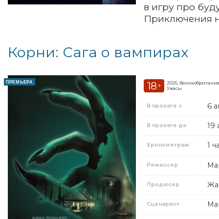
в игру про буд
Приключения на
Корни: Сага о вампирах
ПРЕМЬЕРА
18
2026, Великобритани
+
Ужасы
6 а
В прокате с
19 
В прокате до
1 ч
Хронометраж
Ма
Режиссер
Жа
Продюсер
Ма
Сценарист