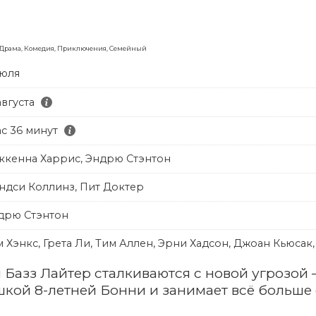
 Драма, Комедия, Приключения, Семейный
июля
августа
ас 36 минут
ккенна Харрис, Эндрю Стэнтон
ндси Коллинз, Пит Доктер
дрю Стэнтон
м Хэнкс, Грета Ли, Тим Аллен, Эрни Хадсон, Джоан Кьюсак
 Базз Лайтер сталкиваются с новой угрозой
кой 8-летней Бонни и занимает всё больше 