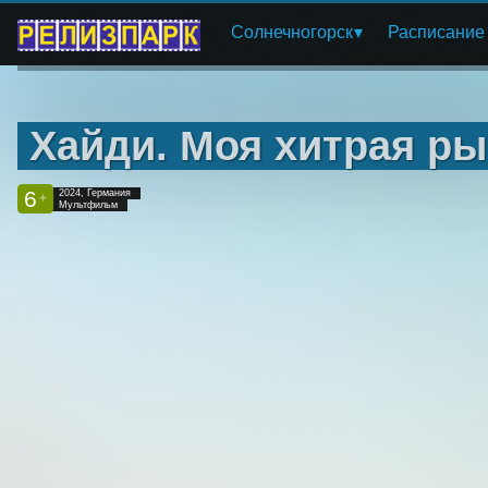
Солнечногорск
Расписание
Хайди. Моя хитрая р
6
2024, Германия
+
Мультфильм