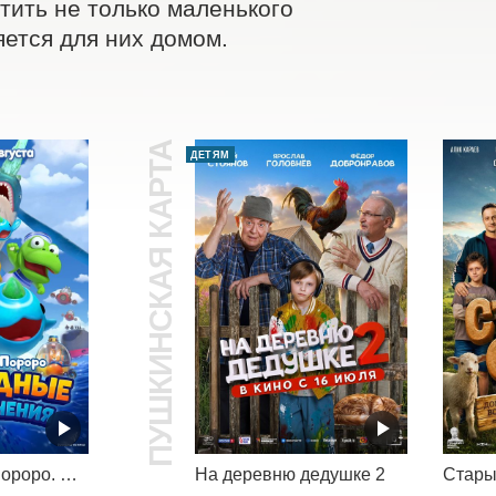
ить не только маленького 
яется для них домом.
ПУШКИНСКАЯ КАРТА
ДЕТЯМ
Пингвинёнок Пороро. Подводные приключения
На деревню дедушке 2
Стары