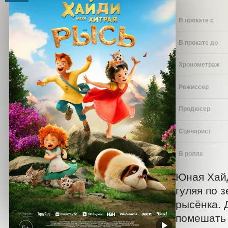
В прокате с
В прокате до
Хронометраж
Режиссер
Продюсер
Сценарист
В ролях
Юная Хайд
гуляя по 
рысёнка. 
помешать 