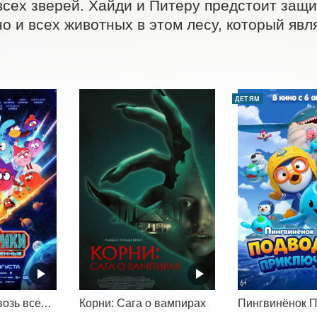
всех зверей. Хайди и Питеру предстоит защит
но и всех животных в этом лесу, который явл
ДЕТЯМ
Смешарики сквозь вселенные
Корни: Сага о вампирах