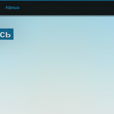
Афиша
ысь