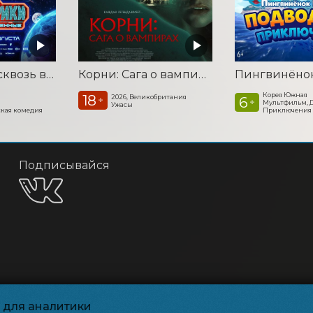
Смешарики сквозь вселенные
Корни: Сага о вампирах
Корея Южная
18
2026, Великобритания
6
+
+
Мультфильм, 
Ужасы
кая комедия
Приключения
Подписывайся
и для аналитики