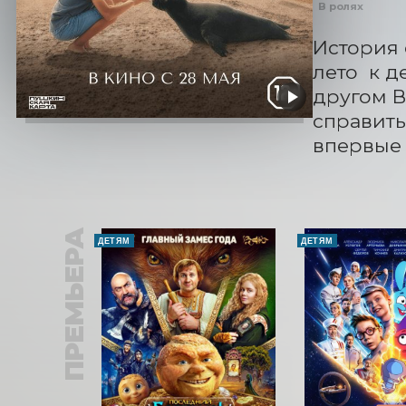
В ролях
История 
лето  к 
другом В
справить
впервые 
ПРЕМЬЕРА
ДЕТЯМ
ДЕТЯМ