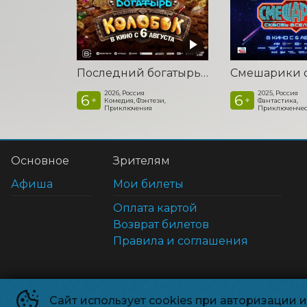
Последний богатырь. Колобок
2026, Россия
2025, Россия
6
6
+
+
Комедия, Фэнтези,
Фантастика,
Приключения
Приключенчес
Основное
Зрителям
Афиша
Мои билеты
Оплата картой
Возврат билетов
Правила и соглашения
Сайт использует cookies при авторизации 