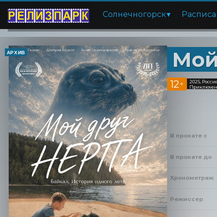
Солнечногорск
Расписа
Мой
АРХИВ
12
2025, Росси
+
Приключе
В прокате с
В прокате до
Хронометраж
Режиссер