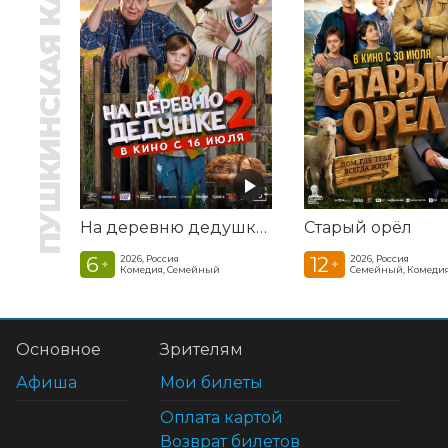
ПУШКИНСКАЯ КАРТА
На деревню дедушке 2
Старый орёл
6
12
2026, Россия
2026, Россия
+
+
Комедия, Семейный
Семейный, Комеди
Основное
Зрителям
Афиша
Мои билеты
Оплата картой
Возврат билетов