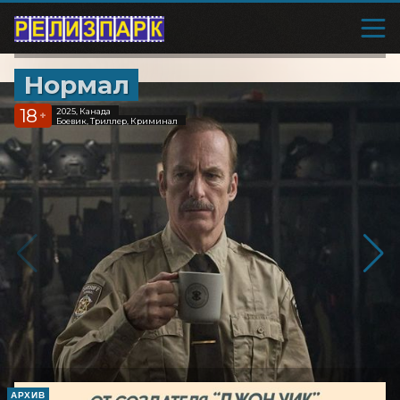
Нормал
18
2025, Канада
+
Боевик, Триллер, Криминал
АРХИВ