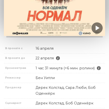
16 апреля
В прокате с
22 апреля
В прокате до
1 час 31 минута (+6 мин. ролики)
Хронометраж
Бен Уитли
Режиссер
Дерек Колстад, Сара Люби, Боб
Продюсер
Оденкёрк
Дерек Колстад, Боб Оденкёрк
Сценарист