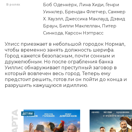
Боб Оденкёрк, Лина Хиди, Генри
В ролях
Уинклер, Брендан Флетчер, Саммер
Х. Хауэлл, Джессика Маклауд, Дэвид
Браун, Билли Маклеллан, Питер
Синкода, Карсон Нэттрасс
Улисс приезжает в небольшой городок Нормал, 
чтобы временно занять должность шерифа. 
Город кажется безопасным, почти сонным и 
дружелюбным. Но после ограбления банка 
Уиллис обнаруживает преступный заговор в 
который вовлечен весь город. Теперь ему 
предстоит решить, готов ли он пойти до конца и 
разрушить кажущуюся идиллию.
ДЕТЯМ