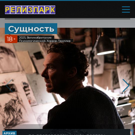
Сущность
18
2025, Великобритания
+
Психологический, Хоррор, Триллер
АРХИВ