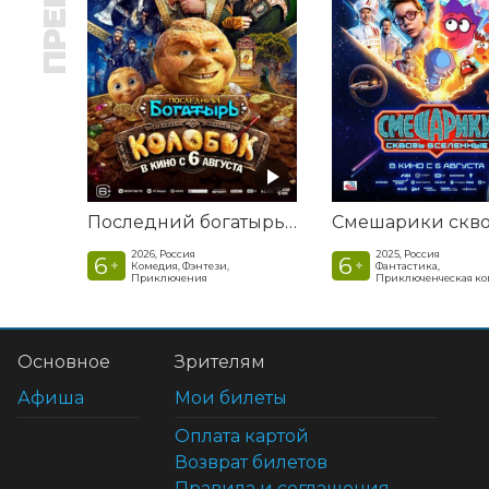
Последний богатырь. Колобок
2026, Россия
2025, Россия
6
6
+
+
Комедия, Фэнтези,
Фантастика,
Приключения
Приключенческая к
Основное
Зрителям
Афиша
Мои билеты
Оплата картой
Возврат билетов
Правила и соглашения